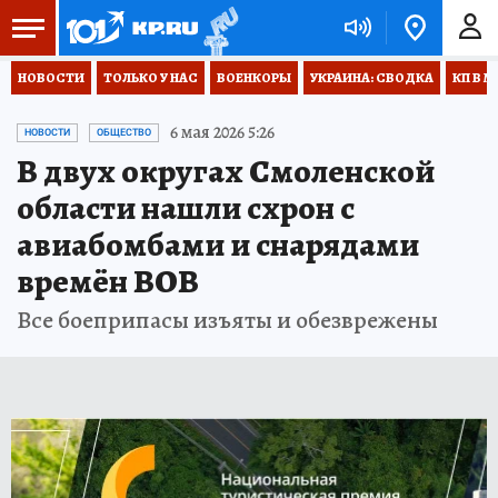
НОВОСТИ
ТОЛЬКО У НАС
ВОЕНКОРЫ
УКРАИНА: СВОДКА
КП В М
6 мая 2026 5:26
НОВОСТИ
ОБЩЕСТВО
В двух округах Смоленской
области нашли схрон с
авиабомбами и снарядами
времён ВОВ
Все боеприпасы изъяты и обезврежены