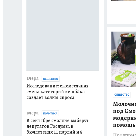
2 дня назад
ОБЩ
В Смоленске ме
четыре сим-кар
без его согласия
2 дня назад
ОБЩ
За сутки в Смол
горели торф, ст
автомобили, в 
мужчина
вчера
ОБЩЕСТВО
Исследование: ежемесячная
смена категорий кешбэка
ОБЩЕСТВО
создает волны спроса
Молочно
под Смо
вчера
ПОЛИТИКА
модерни
В сентябре смоляне выберут
помощь
депутатов Госдумы: в
бюллетенях 11 партий и 8
Предприят