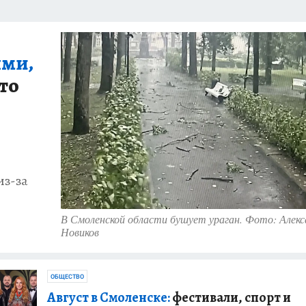
ями,
то
из-за
В Смоленской области бушует ураган. Фото: Алекс
Новиков
ОБЩЕСТВО
Август в Смоленске:
фестивали, спорт и