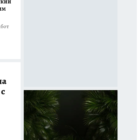
ский
им
абот
на
 с