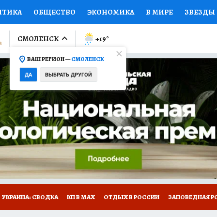
ИТИКА
ОБЩЕСТВО
ЭКОНОМИКА
В МИРЕ
ЗВЕЗДЫ
ЛУМНИСТЫ
ПРОИСШЕСТВИЯ
НАЦИОНАЛЬНЫЕ ПРОЕК
СМОЛЕНСК
+19
°
ВАШ РЕГИОН —
СМОЛЕНСК
Ы
ОТКРЫВАЕМ МИР
Я ЗНАЮ
СЕМЬЯ
ЖЕНСКИЕ СЕ
ДА
ВЫБРАТЬ ДРУГОЙ
ПРОМОКОДЫ
СЕРИАЛЫ
СПЕЦПРОЕКТЫ
ДЕФИЦИТ
ВИЗОР
КОЛЛЕКЦИИ
КОНКУРСЫ
РАБОТА У НАС
ГИ
НА САЙТЕ
УКРАИНА: СВОДКА
КП В МАХ
ОТДЫХ В РОССИИ
ЗАПОВЕДНАЯ Р