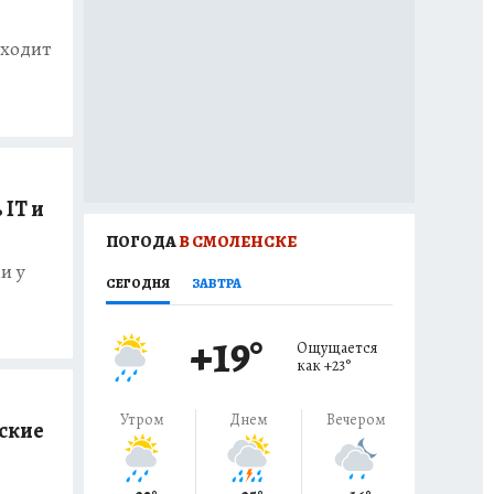
оходит
 IT и
ПОГОДА
В СМОЛЕНСКЕ
и у
СЕГОДНЯ
ЗАВТРА
+19
°
Ощущается
как
+23
°
Утром
Днем
Вечером
тские