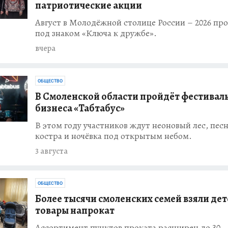
патриотические акции
ЕСТВО
енских компаний
Август в Молодёжной столице России – 2026 пр
 «Сделано в
под знаком «Ключа к дружбе».
вчера
ЕСТВО
ласти леса
помощью
ОБЩЕСТВО
В Смоленской области пройдёт фестиваль
бизнеса «Табтабус»
ЕСТВО
В этом году участников ждут неоновый лес, песн
за ремонта
костра и ночёвка под открытым небом.
нится схема
аев
3 августа
ЕСТВО
ОБЩЕСТВО
ощади Ленина в
упят Буйнов,
Более тысячи смоленских семей взяли де
уханов
товары напрокат
Ассортимент пунктов проката расширен до 30