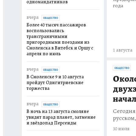
одномандатников
года
вчера
ОБЩЕСТВО
Более 40 тысяч пассажиров
воспользовались
трансграничными
пригородными поездами из
Смоленска в Витебск и Оршу с
1 августа
апреля по июль
вчера
ОБЩЕСТВО
ОБЩЕСТВО
Около
В Смоленске 9 и 10 августа
пройдут Одигитриевские
двухэ
торжества
начал
вчера
ОБЩЕСТВО
Сегодня 
В ночь на 13 августа смоляне
русском
увидят парад планет, затмение
и звёздопад Персеиды
30 июля