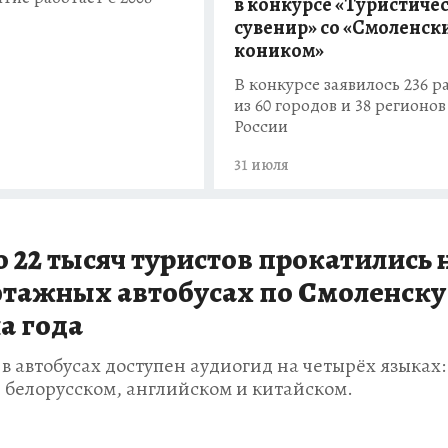
в конкурсе «Туристиче
сувенир» со «Смоленск
коником»
В конкурсе заявилось 236 р
из 60 городов и 38 регионов
России
31 июля
 22 тысяч туристов прокатились 
тажных автобусах по Смоленску
а года
в автобусах доступен аудиогид на четырёх языках:
, белорусском, английском и китайском.