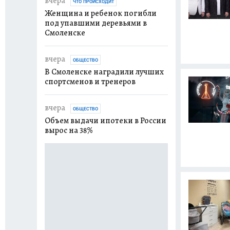
вчера
2 дня назад
ЧТО ПРОИСХОДИТ
ОБЩ
Женщина и ребенок погибли
Более 150 смол
под упавшими деревьями в
вошли в каталог
Смоленске
Смоленске»
вчера
2 дня назад
ОБЩЕСТВО
ОБЩ
В Смоленске наградили лучших
В Смоленской об
спортсменов и тренеров
патрулируют с 
беспилотников
вчера
ОБЩЕСТВО
2 дня назад
Объем выдачи ипотеки в России
ОБЩ
вырос на 38%
В Смоленске из-
теплосетей изме
движения трамв
2 дня назад
ОБЩ
8 августа на пл
Смоленске выст
Майданов и Сар