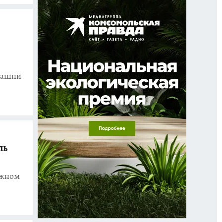
 башни
ль
ижном