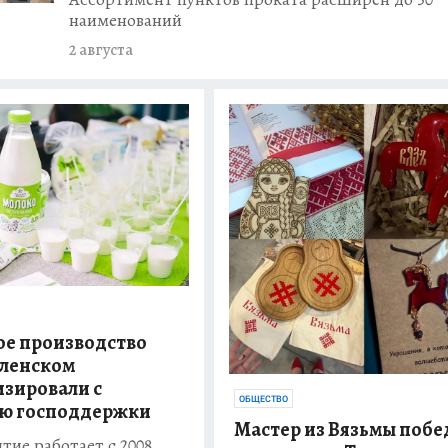
ЕСТВО
наименований
неджер оформил
2 августа
ты на клиента
ЕСТВО
енской области
роения и
ДТП пострадал
е производство
ленском
зировали с
ОБЩЕСТВО
ю господдержки
Мастер из Вязьмы побе
ие работает с 2008