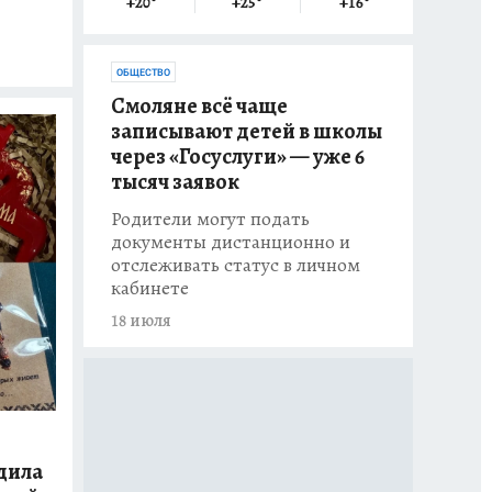
+20
°
+25
°
+16
°
ОБЩЕСТВО
Смоляне всё чаще
записывают детей в школы
через «Госуслуги» — уже 6
тысяч заявок
Родители могут подать
документы дистанционно и
отслеживать статус в личном
кабинете
18 июля
дила