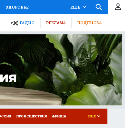
ЗДОРОВЬЕ
ЕЩЕ
ТЫ РОССИИ
РАДИО
РЕКЛАМА
ПОДПИСКА
КРЕТЫ
ПУТЕВОДИТЕЛЬ
 ЖЕЛЕЗА
ТУРИЗМ
Д ПОТРЕБИТЕЛЯ
ВСЕ О КП
ОССИЯ
ПРОИСШЕСТВИЯ
АФИША
ЕЩЕ