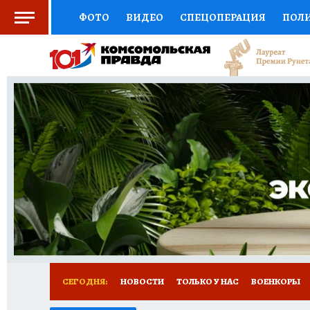
ФОТО
ВИДЕО
СПЕЦОПЕРАЦИЯ
ПОЛ
СОЦПОДДЕРЖКА
НАУКА
СПОРТ
КО
ВЫБОР ЭКСПЕРТОВ
ДОКТОР
ФИНАНС
КНИЖНАЯ ПОЛКА
ПРОГНОЗЫ НА СПОРТ
ПРЕСС-ЦЕНТР
НЕДВИЖИМОСТЬ
ТЕЛЕ
РАДИО КП
РЕКЛАМА
ТЕСТЫ
НОВОЕ 
СЕГОДНЯ:
НОВОСТИ
ТОЛЬКО У НАС
ВОЕНКОРЫ