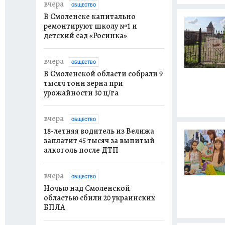
вчера
ОБЩЕСТВО
В Смоленске капитально
ремонтируют школу №1 и
детский сад «Росинка»
вчера
ОБЩЕСТВО
В Смоленской области собрали 9
тысяч тонн зерна при
урожайности 30 ц/га
вчера
ОБЩЕСТВО
18-летняя водитель из Велижа
заплатит 45 тысяч за выпитый
алкоголь после ДТП
вчера
ОБЩЕСТВО
Ночью над Смоленской
областью сбили 20 украинских
БПЛА