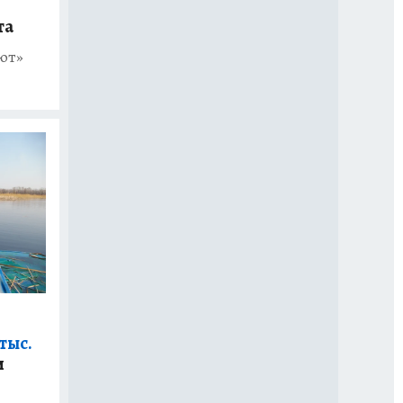
та
лют»
тыс.
и