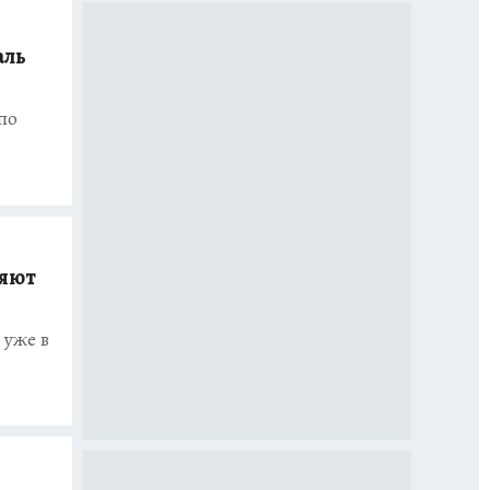
аль
по
ляют
 уже в