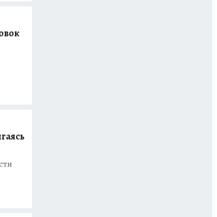
овок
игаясь
сти