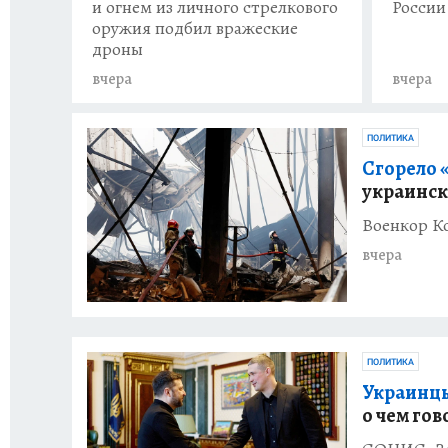
и огнем из личного стрелкового
России
оружия подбил вражеские
дроны
вчера
вчера
ПОЛИТИКА
Сгорело 
украинск
Военкор К
вчера
ПОЛИТИКА
Украинцы
о чем го