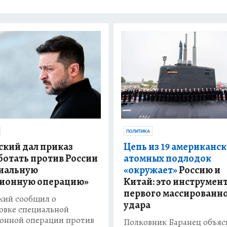
ПОЛИТИКА
ский дал приказ
Цепь из 19 американс
ботать против России
атомных подлодок
иальную
«окружает»
Россию и
ионную операцию»
Китай: это инструмен
первого массированн
кий сообщил о
удара
овке специальной
онной операции против
Полковник Баранец объяс