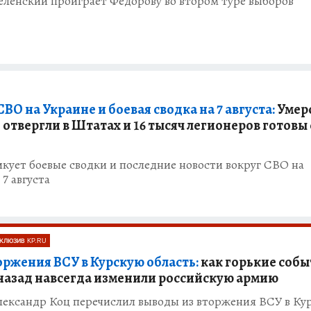
ленский проиграет Федорову во втором туре выборов
ВО на Украине и боевая сводка на 7 августа:
Умер
отвергли в Штатах и 16 тысяч легионеров готовы 
кует боевые сводки и последние новости вокруг СВО на
 7 августа
КЛЮЗИВ KP.RU
оржения ВСУ в Курскую область:
как горькие собы
 назад навсегда изменили российскую армию
лександр Коц перечислил выводы из вторжения ВСУ в Ку