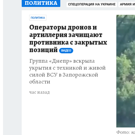
ПОЛИТИКА
ИСПЫТАНО НА СЕБЕ
СПЕЦОПЕРАЦИЯ НА УКРАИНЕ
АРМИЯ И
ПОЛИТИКА
Операторы дронов и
артиллерия зачищают
противника с закрытых
позиций
ВИДЕО
Группа «Днепр» вскрыла
укрытия с техникой и живой
силой ВСУ в Запорожской
области
час назад
Фото: к