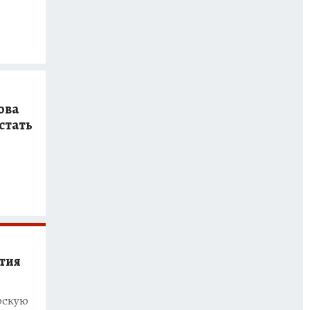
ова
стать
тия
рскую