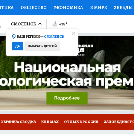
ИТИКА
ОБЩЕСТВО
ЭКОНОМИКА
В МИРЕ
ЗВЕЗДЫ
ЛУМНИСТЫ
ПРОИСШЕСТВИЯ
НАЦИОНАЛЬНЫЕ ПРОЕК
СМОЛЕНСК
+18
°
ВАШ РЕГИОН —
СМОЛЕНСК
Ы
ОТКРЫВАЕМ МИР
Я ЗНАЮ
СЕМЬЯ
ЖЕНСКИЕ СЕ
ДА
ВЫБРАТЬ ДРУГОЙ
ПРОМОКОДЫ
СЕРИАЛЫ
СПЕЦПРОЕКТЫ
ДЕФИЦИТ
ВИЗОР
КОЛЛЕКЦИИ
КОНКУРСЫ
РАБОТА У НАС
ГИ
НА САЙТЕ
УКРАИНА: СВОДКА
КП В МАХ
ОТДЫХ В РОССИИ
ЗАПОВЕДНАЯ Р