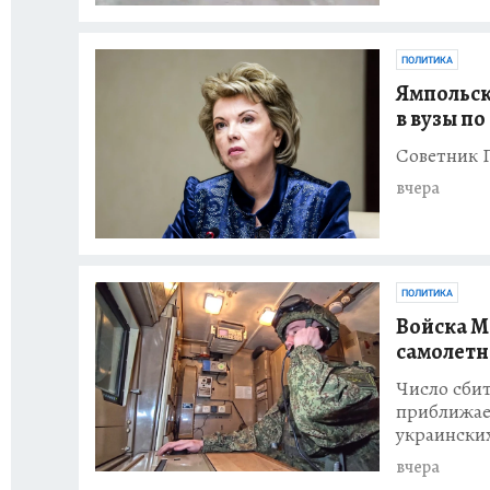
ПОЛИТИКА
Ямпольск
в вузы п
Советник 
вчера
ПОЛИТИКА
Войска М
самолетн
Число сбит
приближает
украинских
вчера