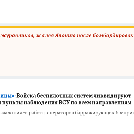
х журавликов, жалея Японию после бомбардировок
тицы»:
Войска беспилотных систем ликвидируют
и пункты наблюдения ВСУ по всем направлениям
азало видео работы операторов барражирующих боепри