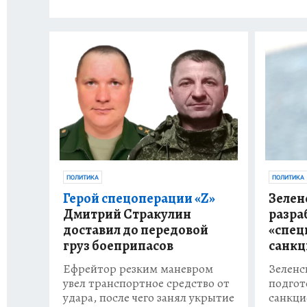
ПОЛИТИКА
ПОЛИТИКА
Герой спецоперации «Z»
Зелен
Дмитрий Стракулин
разра
доставил до передовой
«спец
груз боеприпасов
санкц
Ефрейтор резким маневром
Зеленс
увел транспортное средство от
подгот
удара, после чего занял укрытие
санкци