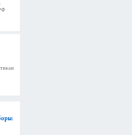
й
РФ
атикан
боры: