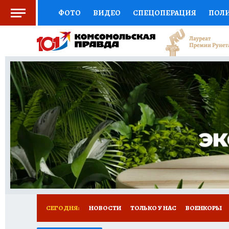
ФОТО
ВИДЕО
СПЕЦОПЕРАЦИЯ
ПОЛ
СОЦПОДДЕРЖКА
НАУКА
СПОРТ
КО
ВЫБОР ЭКСПЕРТОВ
ДОКТОР
ФИНАНС
КНИЖНАЯ ПОЛКА
ПРОГНОЗЫ НА СПОРТ
ПРЕСС-ЦЕНТР
НЕДВИЖИМОСТЬ
ТЕЛЕ
РАДИО КП
РЕКЛАМА
ТЕСТЫ
НОВОЕ 
СЕГОДНЯ:
НОВОСТИ
ТОЛЬКО У НАС
ВОЕНКОРЫ