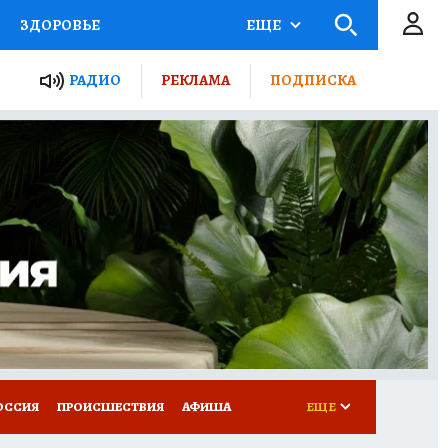
ЗДОРОВЬЕ
ЕЩЕ
ТЫ РОССИИ
РАДИО
РЕКЛАМА
ПОДПИСКА
КРЕТЫ
ПУТЕВОДИТЕЛЬ
 ЖЕЛЕЗА
ТУРИЗМ
Д ПОТРЕБИТЕЛЯ
ВСЕ О КП
ОССИЯ
ПРОИСШЕСТВИЯ
АФИША
ЕЩЕ