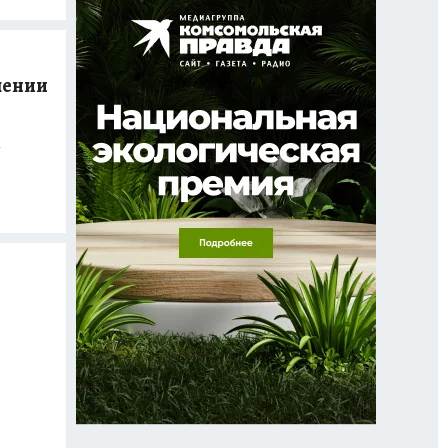
лении
м