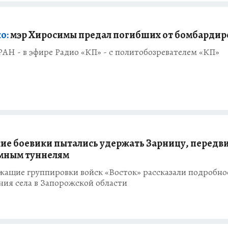
о:
мэр Хиросимы предал погибших от бомбардир
АН - в эфире Радио «КП» - с политобозревателем «КП»
ие боевики пытались удержать Зарницу, передв
мным туннелям
жащие группировки войск «Восток» рассказали подробно
ния села в Запорожской области