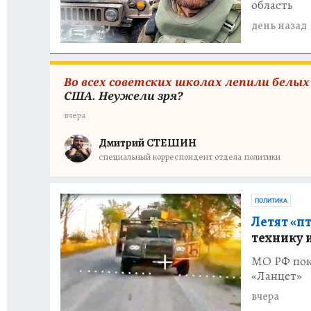
область
день назад
Во всех советских школах лепили белы
США. Неужели зря?
вчера
Дмитрий СТЕШИН
специальный корреспондент отдела политики
ПОЛИТИКА
Летят «п
технику 
МО РФ пок
«Ланцет»
вчера