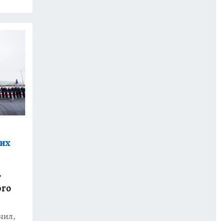
ких
т
ого
нил,