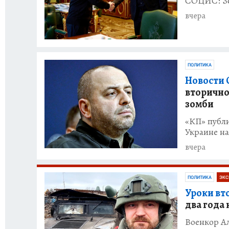
СОЦИС: Зе
вчера
ПОЛИТИКА
Новости С
вторично 
зомби
«КП» публи
Украине на
вчера
ПОЛИТИКА
ЭКС
Уроки вт
два года
Военкор А