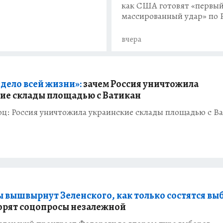
как США готовят «первы
массированный удар» по 
вчера
«дело всей жизни»:
зачем Россия уничтожила
ие склады площадью с Ватикан
оц: Россия уничтожила украинские склады площадью с В
 вышвырнут Зеленского, как только состятся вы
ворят соцопросы незалежной