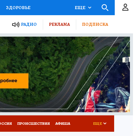
ЗДОРОВЬЕ
ЕЩЕ
ТЫ РОССИИ
РАДИО
РЕКЛАМА
ПОДПИСКА
КРЕТЫ
ПУТЕВОДИТЕЛЬ
 ЖЕЛЕЗА
ТУРИЗМ
Д ПОТРЕБИТЕЛЯ
ВСЕ О КП
ОССИЯ
ПРОИСШЕСТВИЯ
АФИША
ЕЩЕ