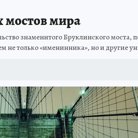
 мостов мира
тельство знаменитого Бруклинского моста,
ем не только «именинника», но и другие 