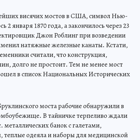
рейших висячих мостов в США, символ Нью-
ь 2 января 1870 года, а закончилось через 23
оектировщик Джон Роблинг при возведении
именил натяжные железные канаты. Кстати,
ременники считали, что конструкция,
н, долго не простоит. Тем не менее мост
н вошел в список Национальных Исторических
 Бруклинского моста рабочие обнаружили в
бомбоубежище. В тайничке терпеливо ждали
с. металлических банок с галетами,
, теплые одеяла и наборы для медицинской