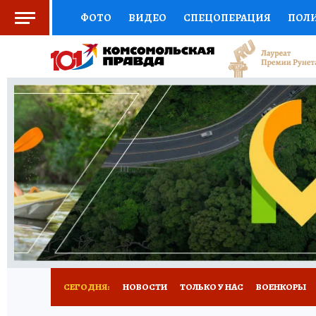
ФОТО
ВИДЕО
СПЕЦОПЕРАЦИЯ
ПОЛ
СОЦПОДДЕРЖКА
НАУКА
СПОРТ
КО
ВЫБОР ЭКСПЕРТОВ
ДОКТОР
ФИНАНС
КНИЖНАЯ ПОЛКА
ПРОГНОЗЫ НА СПОРТ
ПРЕСС-ЦЕНТР
НЕДВИЖИМОСТЬ
ТЕЛЕ
РАДИО КП
РЕКЛАМА
ТЕСТЫ
НОВОЕ 
СЕГОДНЯ:
НОВОСТИ
ТОЛЬКО У НАС
ВОЕНКОРЫ