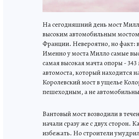
На сегодняшний день мост Милло
высоким автомобильным мостом
Франции. Невероятно, но факт: 
Именно у моста Милло самые высо
самая высокая мачта опоры - 34
автомоста, который находится на
Королевский мост в ущелье Колора
пешеходным, а не автомобильн
Вантовый мост возводили в течен
начали сразу же с двух сторон. 
избежать. Но строители умудрил