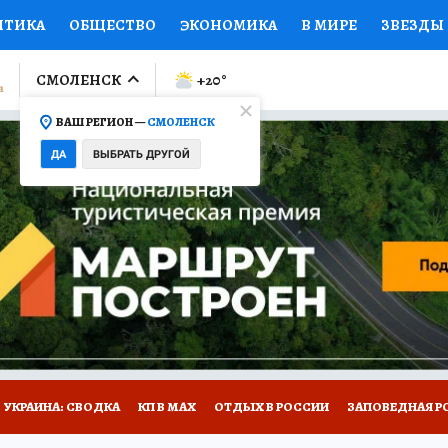
ИТИКА
ОБЩЕСТВО
ЭКОНОМИКА
В МИРЕ
ЗВЕЗДЫ
ЛУМНИСТЫ
ПРОИСШЕСТВИЯ
НАЦИОНАЛЬНЫЕ ПРОЕК
СМОЛЕНСК
+20
°
ВАШ РЕГИОН —
СМОЛЕНСК
Ы
ОТКРЫВАЕМ МИР
Я ЗНАЮ
СЕМЬЯ
ЖЕНСКИЕ СЕ
ДА
ВЫБРАТЬ ДРУГОЙ
ПРОМОКОДЫ
СЕРИАЛЫ
СПЕЦПРОЕКТЫ
ДЕФИЦИТ
ВИЗОР
КОЛЛЕКЦИИ
КОНКУРСЫ
РАБОТА У НАС
ГИ
НА САЙТЕ
УКРАИНА: СВОДКА
КП В МАХ
ОТДЫХ В РОССИИ
ЗАПОВЕДНАЯ Р