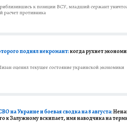
риблизившись к позиции ВСУ, младший сержант уничт
й расчет противника
оторого поднял некромант:
когда рухнет экономи
Лизан оценил текущее состояние украинской экономики
ВО на Украине и боевая сводка на 8 августа:
Нена
го к Залужному вскипает, имя наводчика на тер