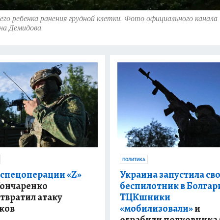
его ребенка ранения грудной клетки. Фото официального канала
на Демидова
ПОЛИТИКА
 спецоперации «Z»
Украина запустила св
Гончаренко
беспилотник в Болгар
твратил атаку
ТЦКшники
ков
«мобилизовали»
и
ограбили полковника 