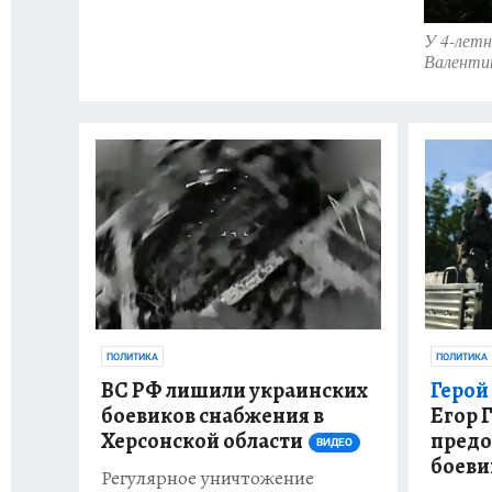
У 4-летн
Валенти
ПОЛИТИКА
ПОЛИТИКА
Герой
ВС РФ лишили украинских
Егор 
боевиков снабжения в
предо
Херсонской области
ВИДЕО
боеви
Регулярное уничтожение