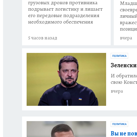
грузовых дронов противника
Младш
подрывает логистику и лишает
своевр
его передовые подразделения
личный
необходимого обеспечения
вражес
позици
5 часов назад
вчера
ПОЛИТИКА
Зеленски
И обратил
свою Конст
вчера
ПОЛИТИКА
Вы не по