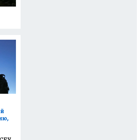
ой
ию,
СБУ.