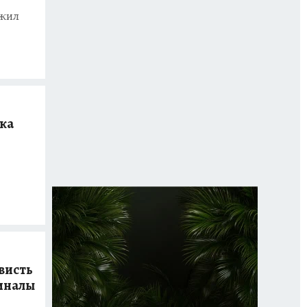
ожил
ка
висть
миналы