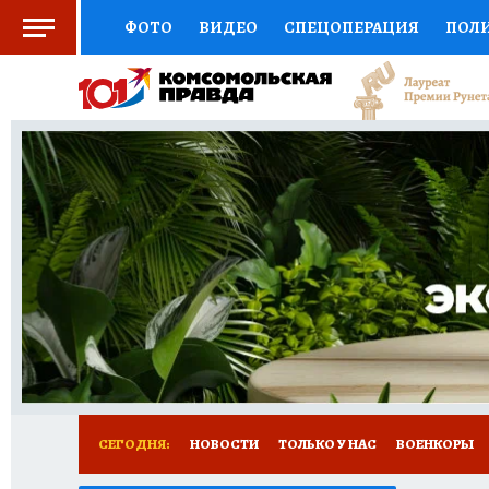
ФОТО
ВИДЕО
СПЕЦОПЕРАЦИЯ
ПОЛ
СОЦПОДДЕРЖКА
НАУКА
СПОРТ
КО
ВЫБОР ЭКСПЕРТОВ
ДОКТОР
ФИНАНС
КНИЖНАЯ ПОЛКА
ПРОГНОЗЫ НА СПОРТ
ПРЕСС-ЦЕНТР
НЕДВИЖИМОСТЬ
ТЕЛЕ
РАДИО КП
РЕКЛАМА
ТЕСТЫ
НОВОЕ 
СЕГОДНЯ:
НОВОСТИ
ТОЛЬКО У НАС
ВОЕНКОРЫ