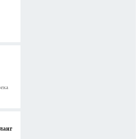
века
фланг