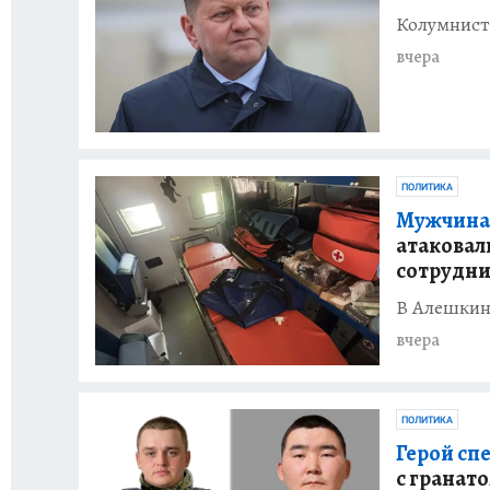
Колумнист
вчера
ПОЛИТИКА
Мужчина 
атаковал
сотрудн
В Алешкинс
вчера
ПОЛИТИКА
Герой сп
с гранат