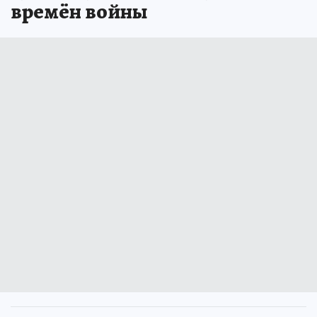
времён войны