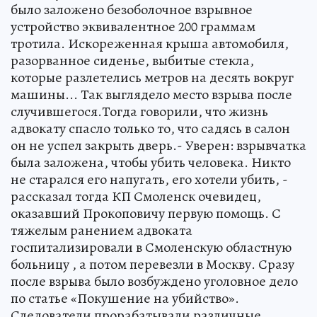
было заложено безоболочное взрывное
устройство эквивалентное 200 граммам
тротила. Искореженная крыша автомобиля,
разорванное сиденье, выбитые стекла,
которые разлетелись метров на десять вокруг
машины... Так выглядело место взрыва после
случившегося.Тогда говорили, что жизнь
адвокату спасло только то, что садясь в салон
он не успел закрыть дверь.- Уверен: взрывчатка
была заложена, чтобы убить человека. Никто
не старался его напугать, его хотели убить, -
рассказал тогда КП Смоленск очевидец,
оказавший Прокоповичу первую помощь. С
тяжелым ранением адвоката
госпитализировали в Смоленскую областную
больницу , а потом перевезли в Москву. Сразу
после взрыва было возбуждено уголовное дело
по статье «Покушение на убийство».
Следователи прорабатывали различные