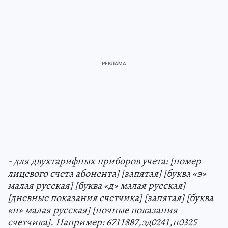
- для двухтарифных приборов учета: [номер
лицевого счета абонента] [запятая] [буква «э»
малая русская] [буква «д» малая русская]
[дневные показания счетчика] [запятая] [буква
«н» малая русская] [ночные показания
счетчика]. Например: 6711887,эд0241,н0325