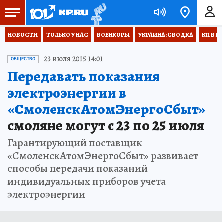
НОВОСТИ
ТОЛЬКО У НАС
ВОЕНКОРЫ
УКРАИНА: СВОДКА
КП В М
23 июля 2015 14:01
ОБЩЕСТВО
Передавать показания
электроэнергии в
«СмоленскАтомЭнергоСбыт»
смоляне могут с 23 по 25 июля
Гарантирующий поставщик
«СмоленскАтомЭнергоСбыт» развивает
способы передачи показаний
индивидуальных приборов учета
электроэнергии