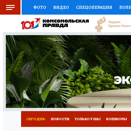
ФОТО
ВИДЕО
СПЕЦОПЕРАЦИЯ
ПОЛ
СОЦПОДДЕРЖКА
НАУКА
СПОРТ
КО
ВЫБОР ЭКСПЕРТОВ
ДОКТОР
ФИНАНС
КНИЖНАЯ ПОЛКА
ПРОГНОЗЫ НА СПОРТ
ПРЕСС-ЦЕНТР
НЕДВИЖИМОСТЬ
ТЕЛЕ
РАДИО КП
РЕКЛАМА
ТЕСТЫ
НОВОЕ 
СЕГОДНЯ:
НОВОСТИ
ТОЛЬКО У НАС
ВОЕНКОРЫ