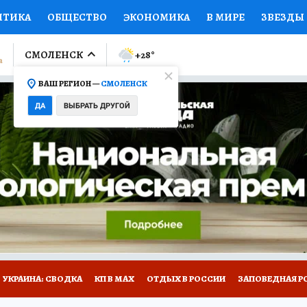
ИТИКА
ОБЩЕСТВО
ЭКОНОМИКА
В МИРЕ
ЗВЕЗДЫ
ЛУМНИСТЫ
ПРОИСШЕСТВИЯ
НАЦИОНАЛЬНЫЕ ПРОЕК
СМОЛЕНСК
+28
°
ВАШ РЕГИОН —
СМОЛЕНСК
Ы
ОТКРЫВАЕМ МИР
Я ЗНАЮ
СЕМЬЯ
ЖЕНСКИЕ СЕ
ДА
ВЫБРАТЬ ДРУГОЙ
ПРОМОКОДЫ
СЕРИАЛЫ
СПЕЦПРОЕКТЫ
ДЕФИЦИТ
ВИЗОР
КОЛЛЕКЦИИ
КОНКУРСЫ
РАБОТА У НАС
ГИ
НА САЙТЕ
УКРАИНА: СВОДКА
КП В МАХ
ОТДЫХ В РОССИИ
ЗАПОВЕДНАЯ Р