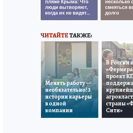
пляже Крыма: Что
несколько с
люди вытворяют,
смеяться в
когда их не видят...
долго
ЧИТАЙТЕ
ТАКЖЕ:
В России 
«Фермера 
проект К
Менять работу —
поддерж
необязательно! 3
крупней
истории карьеры
агроклас
в одной
страны «
компании
Сити»