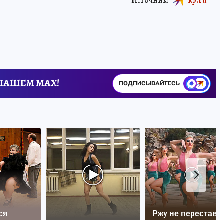
Источник:
kp.ru
 НАШЕМ MAX!
ПОДПИСЫВАЙТЕСЬ
ся
Ржу не перестава