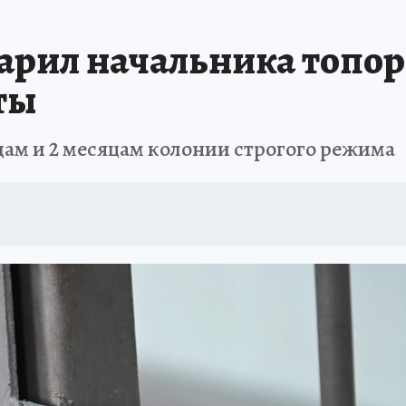
рил начальника топоро
ты
дам и 2 месяцам колонии строгого режима