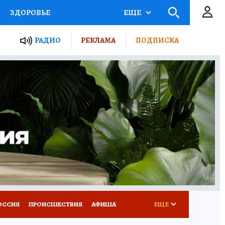
ЗДОРОВЬЕ
ЕЩЕ
ТЫ РОССИИ
РАДИО
РЕКЛАМА
ПОДПИСКА
КРЕТЫ
ПУТЕВОДИТЕЛЬ
 ЖЕЛЕЗА
ТУРИЗМ
Д ПОТРЕБИТЕЛЯ
ВСЕ О КП
ОССИЯ
ПРОИСШЕСТВИЯ
АФИША
ЕЩЕ