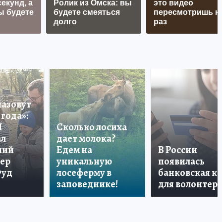
екунд, а
Ролик из Омска: вы
это видео
ы будете
будете смеяться
пересмотришь н
долго
раз
назовут
года»:
П
Сколько лосиха
ал
дает молока?
ший
Едем на
В России
тер
уникальную
появилась
Фуд
лосеферму в
банковская к
заповеднике!
для волонтер