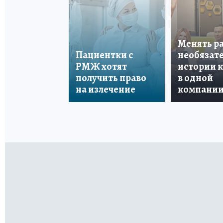
Менять р
Пациентки с
необязате
РМЖ хотят
истории 
получить право
в одной
на излечение
компани