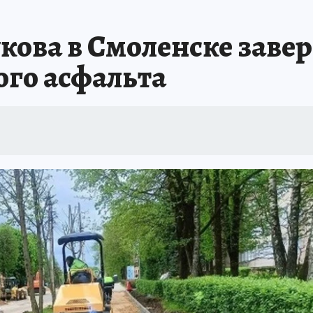
ова в Смоленске заве
ого асфальта