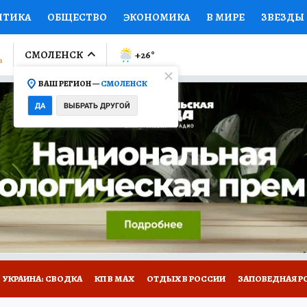
ИТИКА
ОБЩЕСТВО
ЭКОНОМИКА
В МИРЕ
ЗВЕЗДЫ
ЛУМНИСТЫ
ПРОИСШЕСТВИЯ
НАЦИОНАЛЬНЫЕ ПРОЕК
СМОЛЕНСК
+26
°
ВАШ РЕГИОН —
СМОЛЕНСК
Ы
ОТКРЫВАЕМ МИР
Я ЗНАЮ
СЕМЬЯ
ЖЕНСКИЕ СЕ
ДА
ВЫБРАТЬ ДРУГОЙ
ПРОМОКОДЫ
СЕРИАЛЫ
СПЕЦПРОЕКТЫ
ДЕФИЦИТ
ВИЗОР
КОЛЛЕКЦИИ
КОНКУРСЫ
РАБОТА У НАС
ГИ
НА САЙТЕ
УКРАИНА: СВОДКА
КП В МАХ
ОТДЫХ В РОССИИ
ЗАПОВЕДНАЯ Р