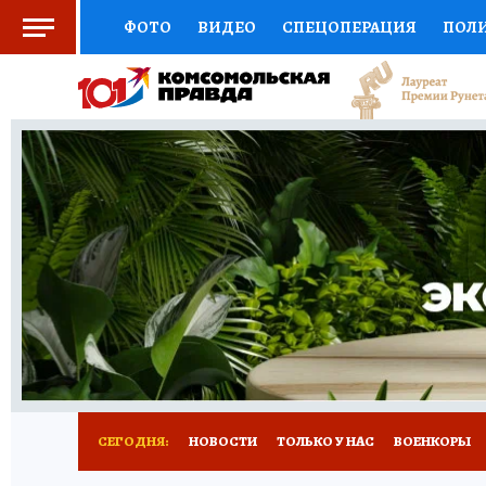
ФОТО
ВИДЕО
СПЕЦОПЕРАЦИЯ
ПОЛ
СОЦПОДДЕРЖКА
НАУКА
СПОРТ
КО
ВЫБОР ЭКСПЕРТОВ
ДОКТОР
ФИНАНС
КНИЖНАЯ ПОЛКА
ПРОГНОЗЫ НА СПОРТ
ПРЕСС-ЦЕНТР
НЕДВИЖИМОСТЬ
ТЕЛЕ
РАДИО КП
РЕКЛАМА
ТЕСТЫ
НОВОЕ 
СЕГОДНЯ:
НОВОСТИ
ТОЛЬКО У НАС
ВОЕНКОРЫ