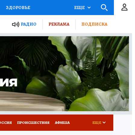
ЗДОРОВЬЕ
ЕЩЕ
ТЫ РОССИИ
РАДИО
РЕКЛАМА
ПОДПИСКА
КРЕТЫ
ПУТЕВОДИТЕЛЬ
 ЖЕЛЕЗА
ТУРИЗМ
Д ПОТРЕБИТЕЛЯ
ВСЕ О КП
ОССИЯ
ПРОИСШЕСТВИЯ
АФИША
ЕЩЕ