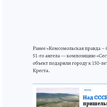
Ранее «Комсомольская правда – 
51-го ангела — композицию «Се
объект подарили городу к 150-л
Креста.
НАУКА
Над СССР
пришельце