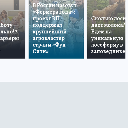
В России назовут
«Фермера года»:
проект КП
Сколько лоси
аботу —
поддержал
дает молока?
льно! 3
крупнейший
Едем на
карьеры
агрокластер
уникальную
страны «Фуд
лосеферму в
и
Сити»
заповеднике!