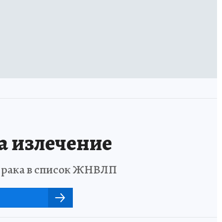
а излечение
о рака в список ЖНВЛП