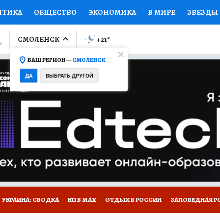
ИТИКА
ОБЩЕСТВО
ЭКОНОМИКА
В МИРЕ
ЗВЕЗДЫ
ЛУМНИСТЫ
ПРОИСШЕСТВИЯ
НАЦИОНАЛЬНЫЕ ПРОЕК
СМОЛЕНСК
+21
°
ВАШ РЕГИОН —
СМОЛЕНСК
Ы
ОТКРЫВАЕМ МИР
Я ЗНАЮ
СЕМЬЯ
ЖЕНСКИЕ СЕ
ДА
ВЫБРАТЬ ДРУГОЙ
ПРОМОКОДЫ
СЕРИАЛЫ
СПЕЦПРОЕКТЫ
ДЕФИЦИТ
ВИЗОР
КОЛЛЕКЦИИ
КОНКУРСЫ
РАБОТА У НАС
ГИ
НА САЙТЕ
УКРАИНА: СВОДКА
КП В МАХ
ОТДЫХ В РОССИИ
ЗАПОВЕДНАЯ Р