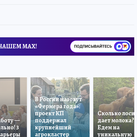
 НАШЕМ MAX!
ПОДПИСЫВАЙТЕСЬ
В России назовут
«Фермера года»:
проект КП
Сколько лоси
аботу —
поддержал
дает молока?
льно! 3
крупнейший
Едем на
карьеры
агрокластер
уникальную