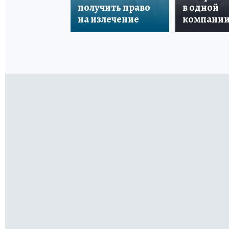
получить право
в одной
на излечение
компани