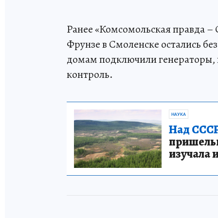
Ранее «Комсомольская правда – С
Фрунзе в Смоленске остались без
домам подключили генераторы, п
контроль.
НАУКА
Над СССР
пришельце
изучала 