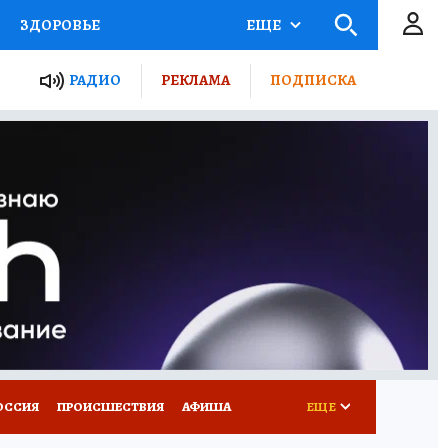
ЗДОРОВЬЕ
ЕЩЕ
ТЫ РОССИИ
РАДИО
РЕКЛАМА
ПОДПИСКА
КРЕТЫ
ПУТЕВОДИТЕЛЬ
 ЖЕЛЕЗА
ТУРИЗМ
Д ПОТРЕБИТЕЛЯ
ВСЕ О КП
ОССИЯ
ПРОИСШЕСТВИЯ
АФИША
ЕЩЕ