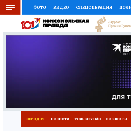
ФОТО
ВИДЕО
СПЕЦОПЕРАЦИЯ
ПОЛ
СОЦПОДДЕРЖКА
НАУКА
СПОРТ
КО
ВЫБОР ЭКСПЕРТОВ
ДОКТОР
ФИНАНС
КНИЖНАЯ ПОЛКА
ПРОГНОЗЫ НА СПОРТ
ПРЕСС-ЦЕНТР
НЕДВИЖИМОСТЬ
ТЕЛЕ
РАДИО КП
РЕКЛАМА
ТЕСТЫ
НОВОЕ 
СЕГОДНЯ:
НОВОСТИ
ТОЛЬКО У НАС
ВОЕНКОРЫ