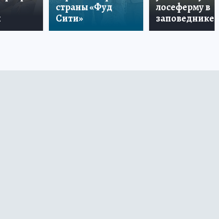
страны «Фуд
лосеферму в
и
Сити»
заповеднике!