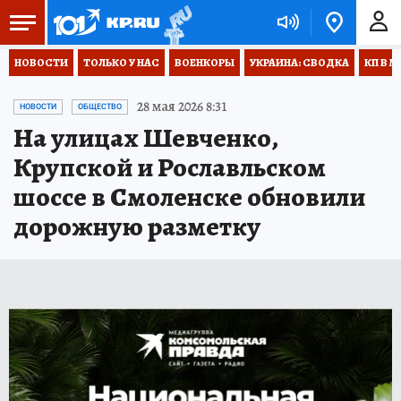
НОВОСТИ
ТОЛЬКО У НАС
ВОЕНКОРЫ
УКРАИНА: СВОДКА
КП В М
28 мая 2026 8:31
НОВОСТИ
ОБЩЕСТВО
На улицах Шевченко,
Крупской и Рославльском
шоссе в Смоленске обновили
дорожную разметку