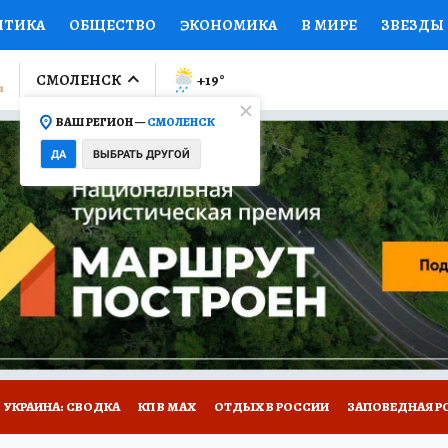
ИТИКА
ОБЩЕСТВО
ЭКОНОМИКА
В МИРЕ
ЗВЕЗДЫ
ЛУМНИСТЫ
ПРОИСШЕСТВИЯ
НАЦИОНАЛЬНЫЕ ПРОЕК
СМОЛЕНСК
+19
°
ВАШ РЕГИОН —
СМОЛЕНСК
Ы
ОТКРЫВАЕМ МИР
Я ЗНАЮ
СЕМЬЯ
ЖЕНСКИЕ СЕ
ДА
ВЫБРАТЬ ДРУГОЙ
ПРОМОКОДЫ
СЕРИАЛЫ
СПЕЦПРОЕКТЫ
ДЕФИЦИТ
ВИЗОР
КОЛЛЕКЦИИ
КОНКУРСЫ
РАБОТА У НАС
ГИ
НА САЙТЕ
УКРАИНА: СВОДКА
КП В МАХ
ОТДЫХ В РОССИИ
ЗАПОВЕДНАЯ Р