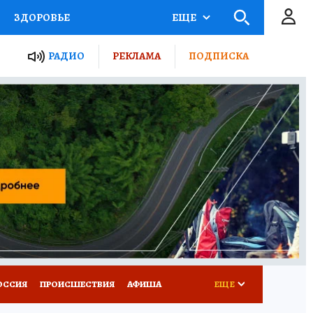
ЗДОРОВЬЕ
ЕЩЕ
ТЫ РОССИИ
РАДИО
РЕКЛАМА
ПОДПИСКА
КРЕТЫ
ПУТЕВОДИТЕЛЬ
 ЖЕЛЕЗА
ТУРИЗМ
Д ПОТРЕБИТЕЛЯ
ВСЕ О КП
ОССИЯ
ПРОИСШЕСТВИЯ
АФИША
ЕЩЕ