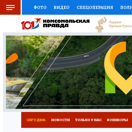
ФОТО
ВИДЕО
СПЕЦОПЕРАЦИЯ
ПОЛ
СОЦПОДДЕРЖКА
НАУКА
СПОРТ
КО
ВЫБОР ЭКСПЕРТОВ
ДОКТОР
ФИНАНС
КНИЖНАЯ ПОЛКА
ПРОГНОЗЫ НА СПОРТ
ПРЕСС-ЦЕНТР
НЕДВИЖИМОСТЬ
ТЕЛЕ
РАДИО КП
РЕКЛАМА
ТЕСТЫ
НОВОЕ 
СЕГОДНЯ:
НОВОСТИ
ТОЛЬКО У НАС
ВОЕНКОРЫ