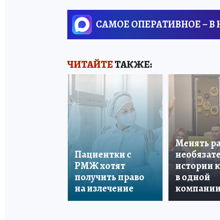
САМОЕ ОПЕРАТИВНОЕ – В
ЧИТАЙТЕ
ТАКЖЕ:
Менять р
Пациентки с
необязате
РМЖ хотят
истории 
получить право
в одной
на излечение
компани