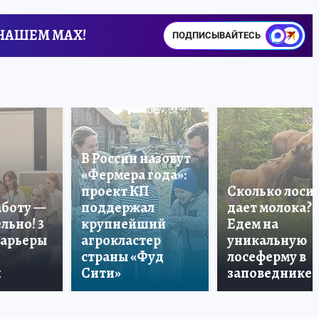
 НАШЕМ MAX!
ПОДПИСЫВАЙТЕСЬ
В России назовут
«Фермера года»:
проект КП
Сколько лоси
аботу —
поддержал
дает молока?
льно! 3
крупнейший
Едем на
карьеры
агрокластер
уникальную
страны «Фуд
лосеферму в
и
Сити»
заповеднике!