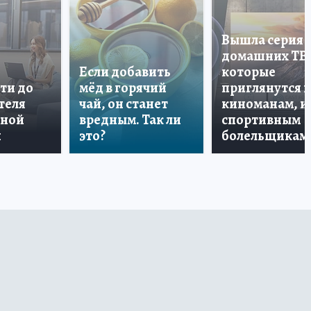
Вышла серия
домашних ТВ
Если добавить
которые
ти до
мёд в горячий
приглянутся 
теля
чай, он станет
киноманам, и
дной
вредным. Так ли
спортивным
и
это?
болельщикам