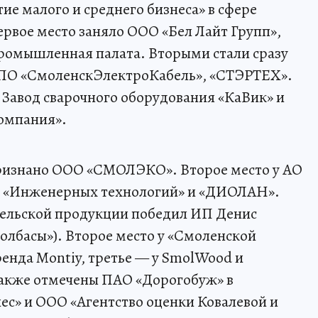
е малого и среднего бизнеса» в сфере
рвое место заняло ООО «Бел Лайт Групп»,
ромышленная палата. Вторыми стали сразу
ПО «СмоленскЭлектроКабель», «СТЭРТЕХ».
 Завод сварочного оборудования «КаВик» и
омпания».
ризнано ООО «СМОЛЭКО». Второе место у АО
у «Инженерных технологий» и «ДИОЛАН».
ельской продукции победил ИП Денис
олбасы»). Второе место у «Смоленской
енда Montiy, третье — у SmolWood и
Также отмечены ПАО «Дорогобуж» в
с» и ООО «Агентство оценки Ковалевой и