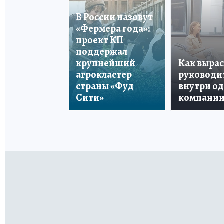
В России назовут
«Фермера года»:
проект КП
поддержал
крупнейший
Как вырас
агрокластер
руководи
страны «Фуд
внутри о
Сити»
компани