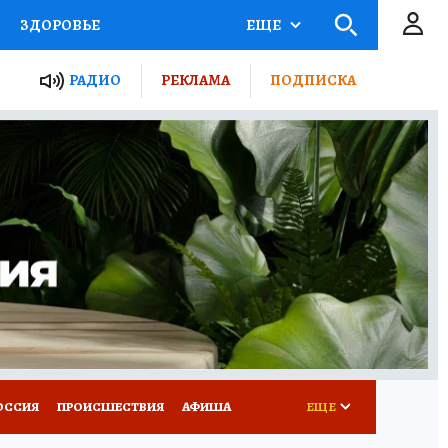
ЗДОРОВЬЕ
ЕЩЕ
ТЫ РОССИИ
РАДИО
РЕКЛАМА
ПОДПИСКА
КРЕТЫ
ПУТЕВОДИТЕЛЬ
 ЖЕЛЕЗА
ТУРИЗМ
Д ПОТРЕБИТЕЛЯ
ВСЕ О КП
ОССИЯ
ПРОИСШЕСТВИЯ
АФИША
ЕЩЕ