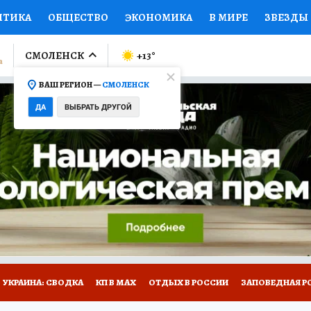
ИТИКА
ОБЩЕСТВО
ЭКОНОМИКА
В МИРЕ
ЗВЕЗДЫ
ЛУМНИСТЫ
ПРОИСШЕСТВИЯ
НАЦИОНАЛЬНЫЕ ПРОЕК
СМОЛЕНСК
+13
°
ВАШ РЕГИОН —
СМОЛЕНСК
Ы
ОТКРЫВАЕМ МИР
Я ЗНАЮ
СЕМЬЯ
ЖЕНСКИЕ СЕ
ДА
ВЫБРАТЬ ДРУГОЙ
ПРОМОКОДЫ
СЕРИАЛЫ
СПЕЦПРОЕКТЫ
ДЕФИЦИТ
ВИЗОР
КОЛЛЕКЦИИ
КОНКУРСЫ
РАБОТА У НАС
ГИ
НА САЙТЕ
УКРАИНА: СВОДКА
КП В МАХ
ОТДЫХ В РОССИИ
ЗАПОВЕДНАЯ Р