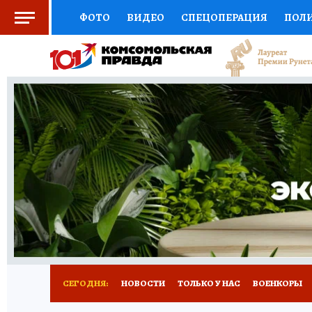
ФОТО
ВИДЕО
СПЕЦОПЕРАЦИЯ
ПОЛ
СОЦПОДДЕРЖКА
НАУКА
СПОРТ
КО
ВЫБОР ЭКСПЕРТОВ
ДОКТОР
ФИНАНС
КНИЖНАЯ ПОЛКА
ПРОГНОЗЫ НА СПОРТ
ПРЕСС-ЦЕНТР
НЕДВИЖИМОСТЬ
ТЕЛЕ
РАДИО КП
РЕКЛАМА
ТЕСТЫ
НОВОЕ 
СЕГОДНЯ:
НОВОСТИ
ТОЛЬКО У НАС
ВОЕНКОРЫ