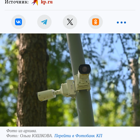
Источник:
kp.ru
Фото из архива.
Фото:
Ольга ЮШКОВА.
Перейти в Фотобанк КП