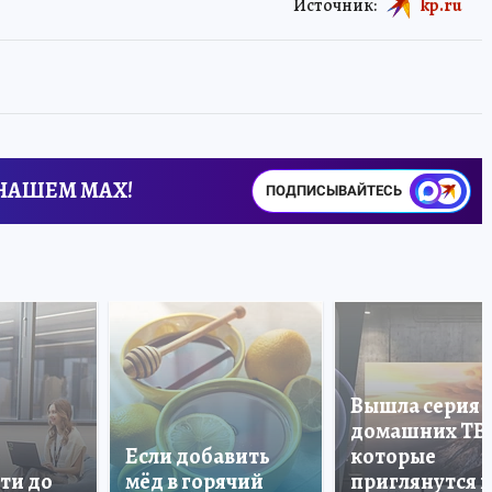
Источник:
kp.ru
 НАШЕМ MAX!
ПОДПИСЫВАЙТЕСЬ
Вышла серия
домашних ТВ
Если добавить
которые
ти до
мёд в горячий
приглянутся 