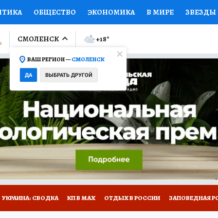
ИТИКА
ОБЩЕСТВО
ЭКОНОМИКА
В МИРЕ
ЗВЕЗДЫ
ЛУМНИСТЫ
ПРОИСШЕСТВИЯ
НАЦИОНАЛЬНЫЕ ПРОЕК
СМОЛЕНСК
+18
°
ВАШ РЕГИОН —
СМОЛЕНСК
Ы
ОТКРЫВАЕМ МИР
Я ЗНАЮ
СЕМЬЯ
ЖЕНСКИЕ СЕ
ДА
ВЫБРАТЬ ДРУГОЙ
ПРОМОКОДЫ
СЕРИАЛЫ
СПЕЦПРОЕКТЫ
ДЕФИЦИТ
ВИЗОР
КОЛЛЕКЦИИ
КОНКУРСЫ
РАБОТА У НАС
ГИ
НА САЙТЕ
УКРАИНА: СВОДКА
КП В МАХ
ОТДЫХ В РОССИИ
ЗАПОВЕДНАЯ Р