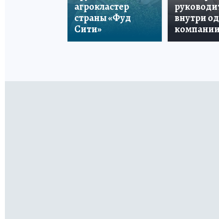
агрокластер
руководи
страны «Фуд
внутри о
Сити»
компани