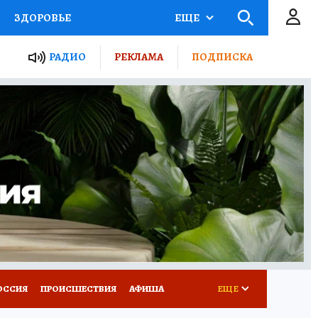
ЗДОРОВЬЕ
ЕЩЕ
ТЫ РОССИИ
РАДИО
РЕКЛАМА
ПОДПИСКА
КРЕТЫ
ПУТЕВОДИТЕЛЬ
 ЖЕЛЕЗА
ТУРИЗМ
Д ПОТРЕБИТЕЛЯ
ВСЕ О КП
ОССИЯ
ПРОИСШЕСТВИЯ
АФИША
ЕЩЕ