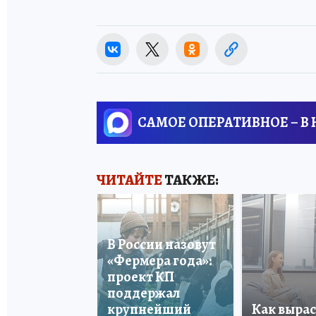
САМОЕ ОПЕРАТИВНОЕ – В
ЧИТАЙТЕ
ТАКЖЕ:
В России назовут
«Фермера года»:
проект КП
поддержал
крупнейший
Как вырас