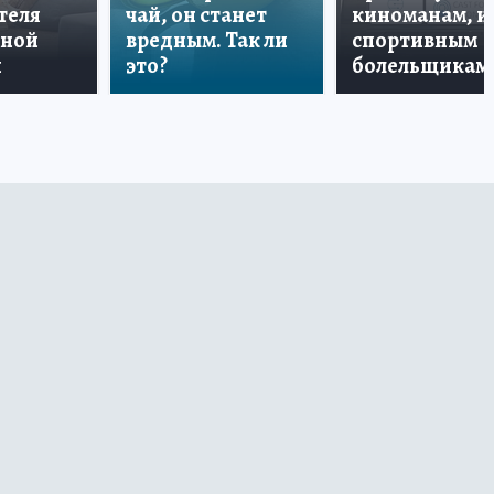
теля
чай, он станет
киноманам, и
дной
вредным. Так ли
спортивным
и
это?
болельщикам