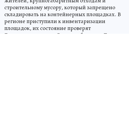
жителей, крупногабаритным отходам и
строительному мусору, который запрещено
складировать на контейнерных площадках. В
регионе приступили к инвентаризации
площадок, их состояние проверят
Госжилинспекция и Роспотребнадзор. Также
поручили актуализировать графики вывоза
ТКО и договоры с перевозчиками.
Летом в регион приезжает много гостей,
поэтому важно обеспечить порядок на
остановках и общественных территориях,
сказал губернатор Василий Анохин.