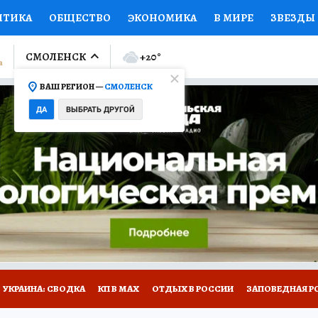
ИТИКА
ОБЩЕСТВО
ЭКОНОМИКА
В МИРЕ
ЗВЕЗДЫ
ЛУМНИСТЫ
ПРОИСШЕСТВИЯ
НАЦИОНАЛЬНЫЕ ПРОЕК
СМОЛЕНСК
+20
°
ВАШ РЕГИОН —
СМОЛЕНСК
Ы
ОТКРЫВАЕМ МИР
Я ЗНАЮ
СЕМЬЯ
ЖЕНСКИЕ СЕ
ДА
ВЫБРАТЬ ДРУГОЙ
ПРОМОКОДЫ
СЕРИАЛЫ
СПЕЦПРОЕКТЫ
ДЕФИЦИТ
ВИЗОР
КОЛЛЕКЦИИ
КОНКУРСЫ
РАБОТА У НАС
ГИ
НА САЙТЕ
УКРАИНА: СВОДКА
КП В МАХ
ОТДЫХ В РОССИИ
ЗАПОВЕДНАЯ Р