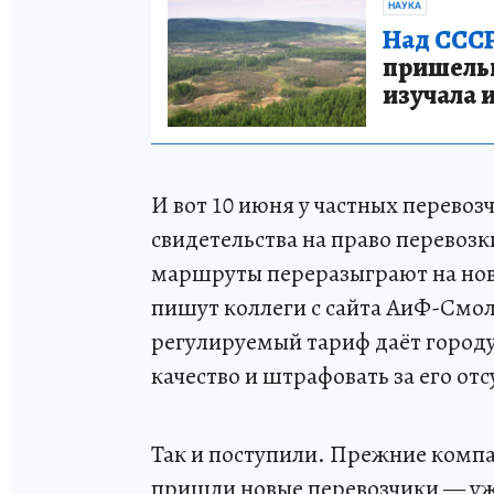
НАУКА
Над СССР
пришельце
изучала 
И вот 10 июня у частных перево
свидетельства на право перевозк
маршруты переразыграют на нов
пишут коллеги с сайта АиФ-Смо
регулируемый тариф даёт городу
качество и штрафовать за его отс
Так и поступили. Прежние комп
пришли новые перевозчики — уж