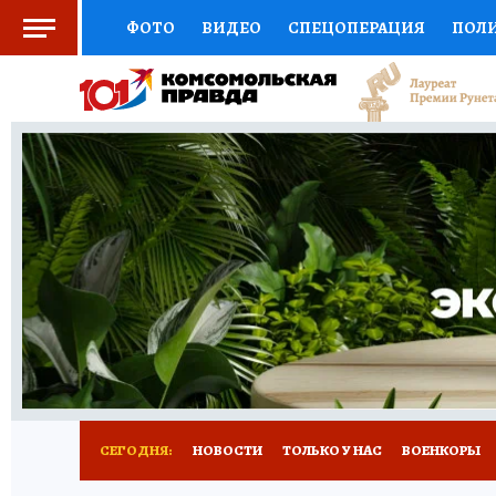
ФОТО
ВИДЕО
СПЕЦОПЕРАЦИЯ
ПОЛ
СОЦПОДДЕРЖКА
НАУКА
СПОРТ
КО
ВЫБОР ЭКСПЕРТОВ
ДОКТОР
ФИНАНС
КНИЖНАЯ ПОЛКА
ПРОГНОЗЫ НА СПОРТ
ПРЕСС-ЦЕНТР
НЕДВИЖИМОСТЬ
ТЕЛЕ
РАДИО КП
РЕКЛАМА
ТЕСТЫ
НОВОЕ 
СЕГОДНЯ:
НОВОСТИ
ТОЛЬКО У НАС
ВОЕНКОРЫ