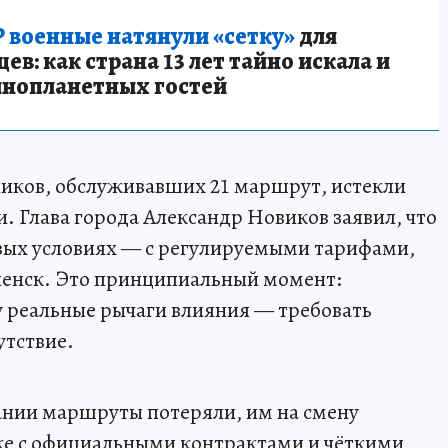
 военные натянули «сетку»
для
в: как страна 13 лет тайно искала и
инопланетных гостей
зчиков, обслуживавших 21 маршрут, истекли
и. Глава города Александр Новиков заявил, что
ых условиях — с регулируемыми тарифами,
ленск. Это принципиальный момент:
 реальные рычаги влияния — требовать
утствие.
ании маршруты потеряли, им на смену
е с официальными контрактами и чёткими