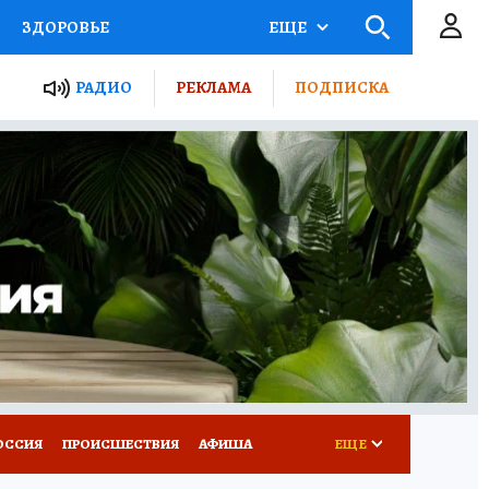
ЗДОРОВЬЕ
ЕЩЕ
ТЫ РОССИИ
РАДИО
РЕКЛАМА
ПОДПИСКА
КРЕТЫ
ПУТЕВОДИТЕЛЬ
 ЖЕЛЕЗА
ТУРИЗМ
Д ПОТРЕБИТЕЛЯ
ВСЕ О КП
ОССИЯ
ПРОИСШЕСТВИЯ
АФИША
ЕЩЕ