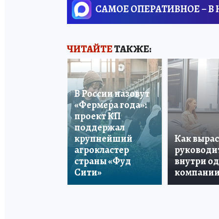
САМОЕ ОПЕРАТИВНОЕ – В
ЧИТАЙТЕ
ТАКЖЕ:
В России назовут
«Фермера года»:
проект КП
поддержал
крупнейший
Как вырас
агрокластер
руководи
страны «Фуд
внутри о
Сити»
компани