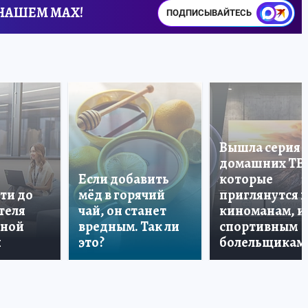
 НАШЕМ MAX!
ПОДПИСЫВАЙТЕСЬ
Вышла серия
домашних ТВ
Если добавить
которые
ти до
мёд в горячий
приглянутся 
теля
чай, он станет
киноманам, и
дной
вредным. Так ли
спортивным
и
это?
болельщикам