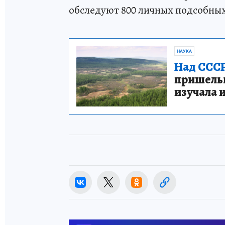
обследуют 800 личных подсобных
НАУКА
Над СССР
пришельце
изучала 