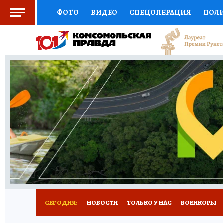
ФОТО
ВИДЕО
СПЕЦОПЕРАЦИЯ
ПОЛ
СОЦПОДДЕРЖКА
НАУКА
СПОРТ
КО
ВЫБОР ЭКСПЕРТОВ
ДОКТОР
ФИНАНС
КНИЖНАЯ ПОЛКА
ПРОГНОЗЫ НА СПОРТ
ПРЕСС-ЦЕНТР
НЕДВИЖИМОСТЬ
ТЕЛЕ
РАДИО КП
РЕКЛАМА
ТЕСТЫ
НОВОЕ 
СЕГОДНЯ:
НОВОСТИ
ТОЛЬКО У НАС
ВОЕНКОРЫ