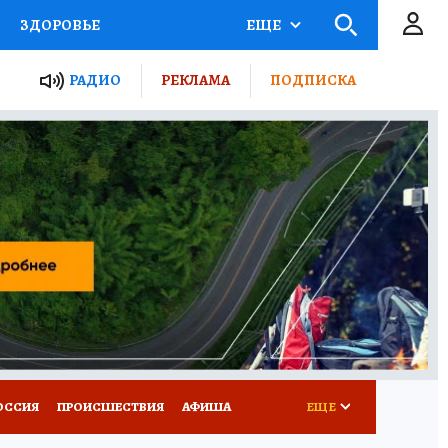
ЗДОРОВЬЕ
ЕЩЕ
ТЫ РОССИИ
РАДИО
РЕКЛАМА
ПОДПИСКА
КРЕТЫ
ПУТЕВОДИТЕЛЬ
 ЖЕЛЕЗА
ТУРИЗМ
Д ПОТРЕБИТЕЛЯ
ВСЕ О КП
ОССИЯ
ПРОИСШЕСТВИЯ
АФИША
ЕЩЕ