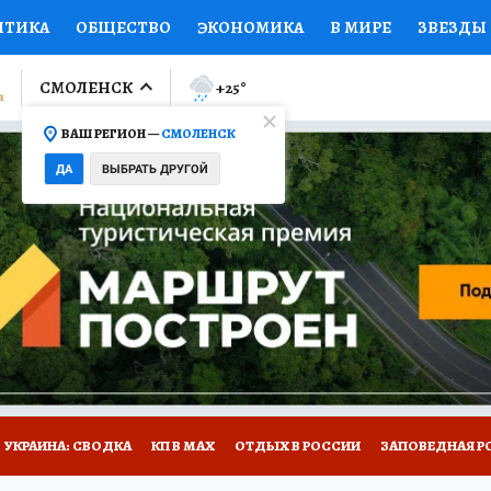
ИТИКА
ОБЩЕСТВО
ЭКОНОМИКА
В МИРЕ
ЗВЕЗДЫ
ЛУМНИСТЫ
ПРОИСШЕСТВИЯ
НАЦИОНАЛЬНЫЕ ПРОЕК
СМОЛЕНСК
+25
°
ВАШ РЕГИОН —
СМОЛЕНСК
Ы
ОТКРЫВАЕМ МИР
Я ЗНАЮ
СЕМЬЯ
ЖЕНСКИЕ СЕ
ДА
ВЫБРАТЬ ДРУГОЙ
ПРОМОКОДЫ
СЕРИАЛЫ
СПЕЦПРОЕКТЫ
ДЕФИЦИТ
ВИЗОР
КОЛЛЕКЦИИ
КОНКУРСЫ
РАБОТА У НАС
ГИ
НА САЙТЕ
УКРАИНА: СВОДКА
КП В МАХ
ОТДЫХ В РОССИИ
ЗАПОВЕДНАЯ Р