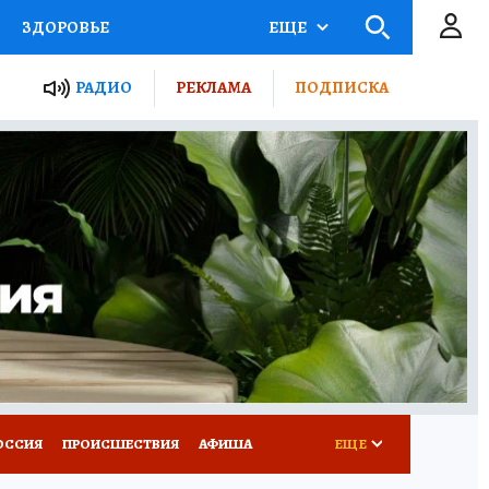
ЗДОРОВЬЕ
ЕЩЕ
ТЫ РОССИИ
РАДИО
РЕКЛАМА
ПОДПИСКА
КРЕТЫ
ПУТЕВОДИТЕЛЬ
 ЖЕЛЕЗА
ТУРИЗМ
Д ПОТРЕБИТЕЛЯ
ВСЕ О КП
ОССИЯ
ПРОИСШЕСТВИЯ
АФИША
ЕЩЕ