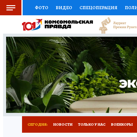
ФОТО
ВИДЕО
СПЕЦОПЕРАЦИЯ
ПОЛ
СОЦПОДДЕРЖКА
НАУКА
СПОРТ
КО
ВЫБОР ЭКСПЕРТОВ
ДОКТОР
ФИНАНС
КНИЖНАЯ ПОЛКА
ПРОГНОЗЫ НА СПОРТ
ПРЕСС-ЦЕНТР
НЕДВИЖИМОСТЬ
ТЕЛЕ
РАДИО КП
РЕКЛАМА
ТЕСТЫ
НОВОЕ 
СЕГОДНЯ:
НОВОСТИ
ТОЛЬКО У НАС
ВОЕНКОРЫ