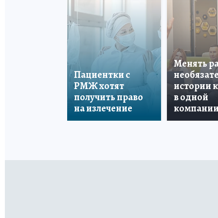
Менять р
Пациентки с
необязате
РМЖ хотят
истории 
получить право
в одной
на излечение
компани