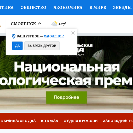
ИТИКА
ОБЩЕСТВО
ЭКОНОМИКА
В МИРЕ
ЗВЕЗДЫ
ЛУМНИСТЫ
ПРОИСШЕСТВИЯ
НАЦИОНАЛЬНЫЕ ПРОЕК
СМОЛЕНСК
+27
°
ВАШ РЕГИОН —
СМОЛЕНСК
Ы
ОТКРЫВАЕМ МИР
Я ЗНАЮ
СЕМЬЯ
ЖЕНСКИЕ СЕ
ДА
ВЫБРАТЬ ДРУГОЙ
ПРОМОКОДЫ
СЕРИАЛЫ
СПЕЦПРОЕКТЫ
ДЕФИЦИТ
ВИЗОР
КОЛЛЕКЦИИ
КОНКУРСЫ
РАБОТА У НАС
ГИ
НА САЙТЕ
УКРАИНА: СВОДКА
КП В МАХ
ОТДЫХ В РОССИИ
ЗАПОВЕДНАЯ Р