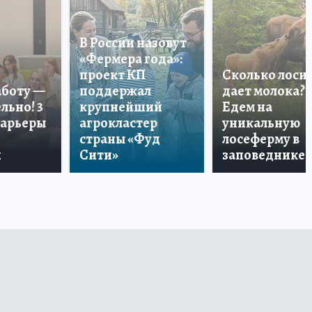
В России назовут
«Фермера года»:
проект КП
Сколько лоси
аботу —
поддержал
дает молока?
льно! 3
крупнейший
Едем на
карьеры
агрокластер
уникальную
страны «Фуд
лосеферму в
и
Сити»
заповеднике!