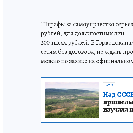
Штрафы за самоуправство серьёз
рублей, для должностных лиц — о
200 тысяч рублей. В Горводокана
сетям без договора, не ждать пр
можно по заявке на официально
НАУКА
Над СССР
пришельце
изучала 